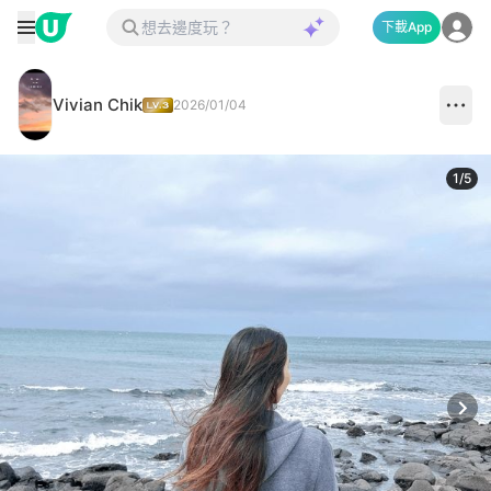
下載App
Vivian Chik
2026/01/04
1
/
5
Next