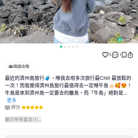
5
1
韓國攻略
最近的濟州島旅行🧳，喺我去咁多次旅行最Chill 最放鬆的
一次！而我覺得濟州島旅行最值得去一定喺牛島👍🏻🥰😍！
牛島是來到濟州島一定要去的離島，而「牛島」絕對是
...
更多
評分
顯示所有留言(
1
)...