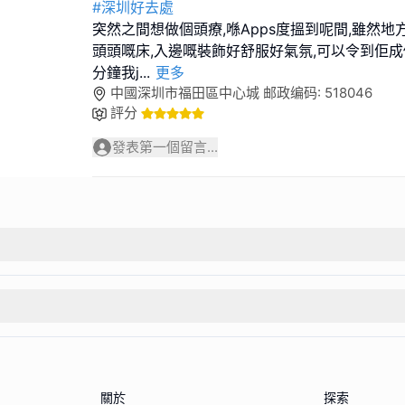
#深圳好去處
突然之間想做個頭療,喺Apps度搵到呢間,雖然地
頭頭嘅床,入邊嘅裝飾好舒服好氣氛,可以令到佢成
分鐘我j
...
更多
中國深圳市福田區中心城 邮政编码: 518046
評分
發表第一個留言...
關於
探索