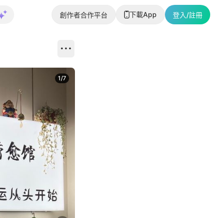
下載App
創作者合作平台
登入/註冊
1
/
7