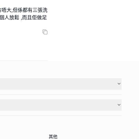
方唔大,但係都有三張洗
個人放鬆 ,而且佢做足
其他