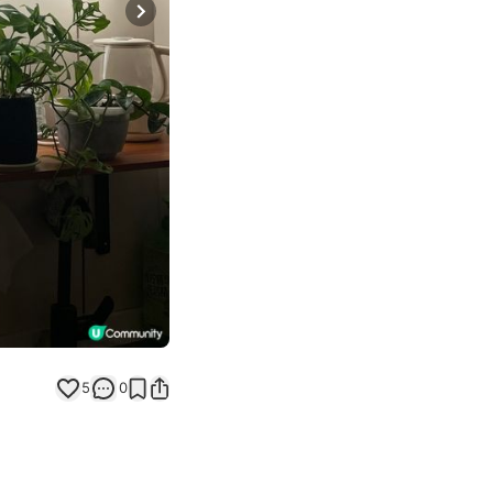
Next slide
5
0