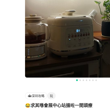
深圳攻略
玩
😂求其喺會展中心站搵咗一間頭療