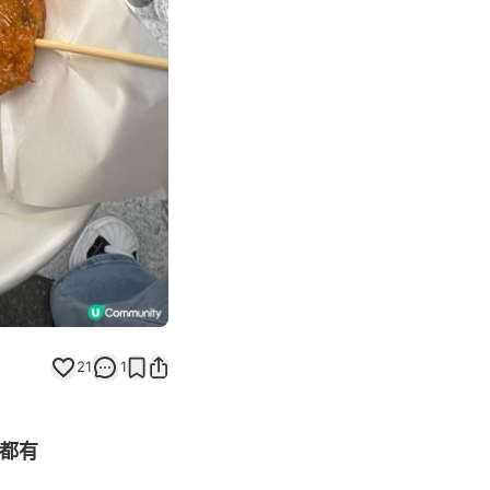
Next slide
21
1
B都有