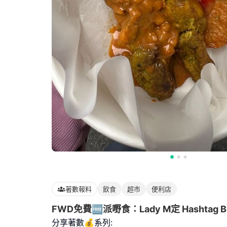
著數報料
飲食
超市
便利店
FWD免費🆓派嘢食：Lady M定 Hashtag 
分享著數💰系列: