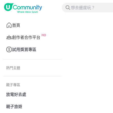
首頁
創作者合作平台
試用獎賞專區
熱門主題
親子專區
放電好去處
親子旅遊