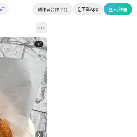
下載App
創作者合作平台
登入/註冊
1
/
3