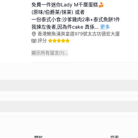
免費一件迷你Lady M千層蛋糕🍰
(原味/伯爵茶/抹茶) 或者
一份泰式小食:沙爹雞肉2串+泰式魚餅1件
我揀左後者,因為件cake 真係
...
更多
香港鰂魚涌英皇道979號太古坊德宏大廈
評分
顯示所有留言(
1
)...
關於
探索