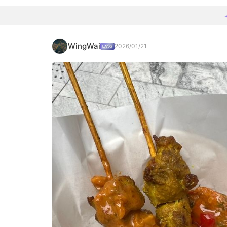
WingWai
2026/01/21