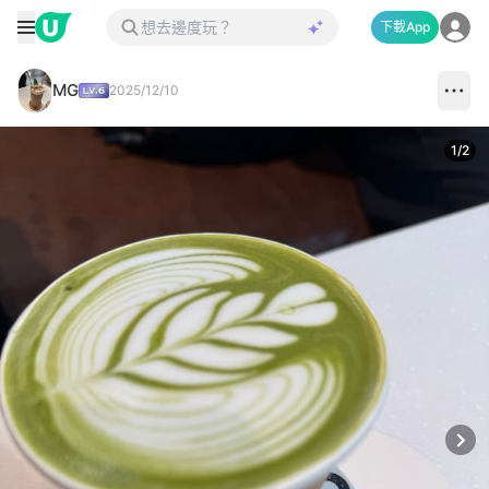
下載App
MG
2025/12/10
1
/
2
Next