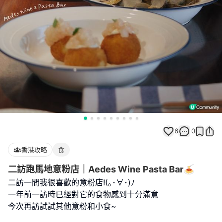
6
0
香港攻略
食
二訪跑馬地意粉店｜Aedes Wine Pasta Bar🍝
二訪一間我很喜歡的意粉店!(｡･∀･)ﾉ
一年前一訪時已經對它的食物感到十分滿意
今次再訪試試其他意粉和小食~