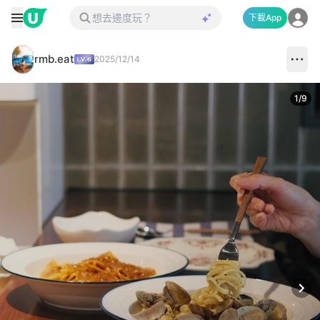
下載App
rmb.eat
2025/12/14
1
/
9
Next