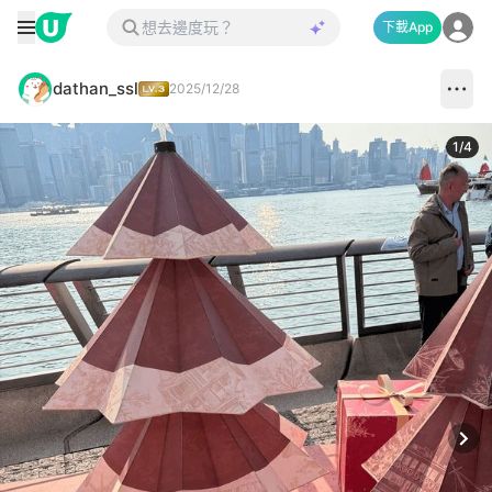
下載App
dathan_ssl
2025/12/28
1
/
4
Next