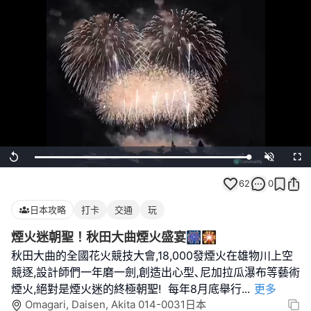
Loaded
:
Replay
Unmute
Full
100.00%
62
0
日本攻略
打卡
交通
玩
煙火迷朝聖！秋田大曲煙火盛宴🎆🎇
秋田大曲的全國花火競技大會,18,000發煙火在雄物川上空
競逐,設計師們一年磨一劍,創造出心型､尼加拉瓜瀑布等藝術
煙火,絕對是煙火迷的終極朝聖! 每年8月底舉行
...
更多
Omagari, Daisen, Akita 014-0031日本