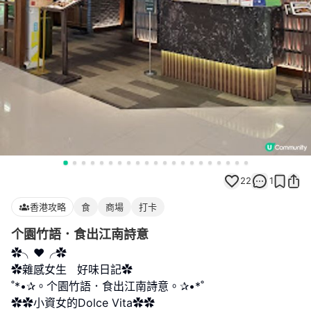
22
1
香港攻略
食
商場
打卡
个園竹語．食出江南詩意
✿╮❤╭✿
✿雜感女生 好味日記✿
˚*•✰。个園竹語．食出江南詩意。✰•*˚
✿✿小資女的Dolce Vita✿✿