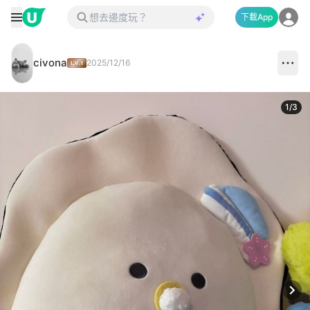
下載App
civona
2025/12/16
1
/
3
Next