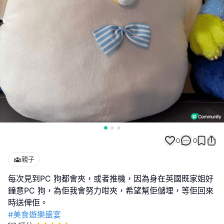
0
0
親子
每次見到PC 狗都會夾，或者推機，因為身在英國既家姐好
鐘意PC 狗，為佢我會努力咁夾，希望幫佢儲埋，等佢回來
#美食遊樂盛宴