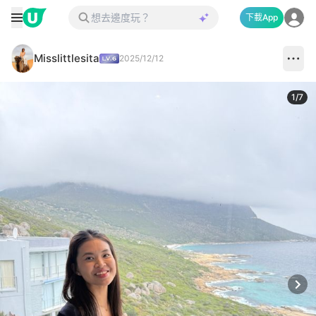
下載App
Misslittlesita
2025/12/12
1
/
7
Next