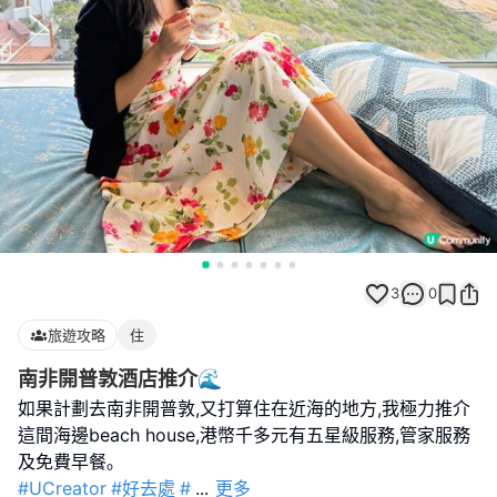
3
0
旅遊攻略
住
南非開普敦酒店推介🌊
如果計劃去南非開普敦,又打算住在近海的地方,我極力推介
這間海邊beach house,港幣千多元有五星級服務,管家服務
#UCreator
#好去處
#
...
更多