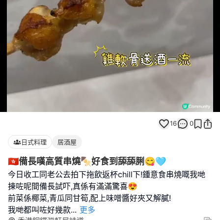
Loaded
:
Unmute
100.00%
16
0
日式料理
居酒屋
🇭🇰備長嘆高質串燒🍢好食到舔舔脷😋🩵
今日收工同老公去拍下拖飲返杯chill下!鍾意食串燒嘅我哋
揀咗呢間備長試吓,真係有滿滿驚喜😍
前菜係椰菜,青瓜同甘筍,配上味噌醬好夾又解膩!
我哋都叫咗好幾款
...
更多