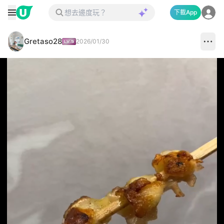
下載App
Gretaso28
2026/01/30