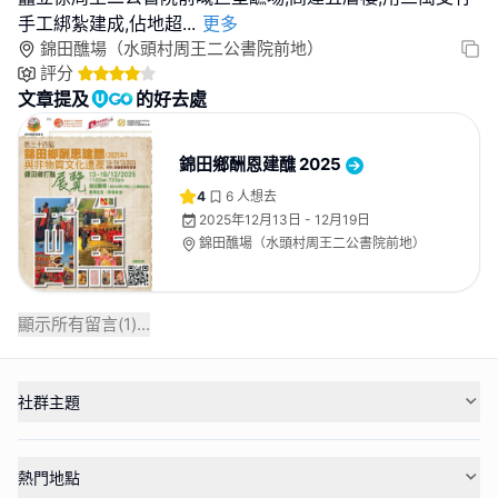
手工綁紮建成,佔地超
...
更多
錦田醮場（水頭村周王二公書院前地）
評分
文章提及
的好去處
錦田鄉酬恩建醮 2025
4
6
人想去
2025年12月13日 - 12月19日
錦田醮場（水頭村周王二公書院前地）
顯示所有留言(
1
)...
社群主題
熱門地點