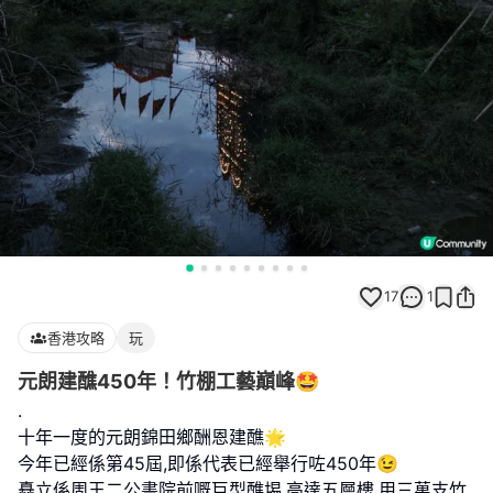
17
1
香港攻略
玩
元朗建醮450年！竹棚工藝巔峰🤩
.
十年一度的元朗錦田鄉酬恩建醮🌟
今年已經係第45屆,即係代表已經舉行咗450年😉
矗立係周王二公書院前嘅巨型醮埸,高達五層樓,用三萬支竹