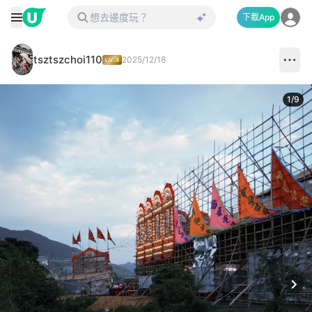
下載App
tsztszchoi110
2025/12/18
1
/
9
Next