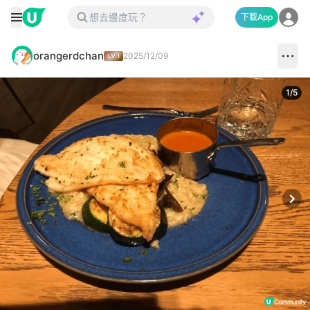
下載App
orangerdchan
2025/12/09
1
/
5
Next