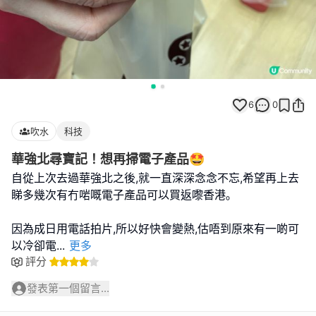
6
0
吹水
科技
華強北尋寶記！想再掃電子產品🤩
自從上次去過華強北之後,就一直深深念念不忘,希望再上去
睇多幾次有冇啱嘅電子產品可以買返嚟香港｡
因為成日用電話拍片,所以好快會變熱,估唔到原來有一啲可
以冷卻電
...
更多
評分
發表第一個留言...