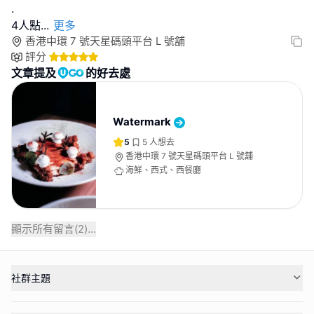
.
4人點
...
更多
香港中環 7 號天星碼頭平台 L 號舖
評分
文章提及
的好去處
Watermark
5
5
人想去
香港中環 7 號天星碼頭平台 L 號舖
海鮮、西式、西餐廳
顯示所有留言(
2
)...
社群主題