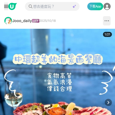
下載App
Jooo_daily
2025/10/18
1
/
21
Next