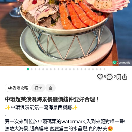
8
2
香港攻略
打卡
食
中環超美浪漫海景餐廳價錢仲要好合理！
✨中環浪漫氣氛一流海景西餐廳✨
.
第一次來到位於中環碼頭的watermark,入到來絕對嘩一聲!
無敵大海景,超高樓底,富麗堂皇的水晶燈,真的好美😍