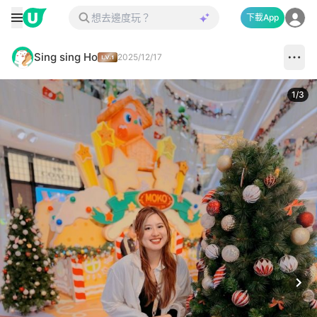
下載App
Sing sing Ho
2025/12/17
1
/
3
Next