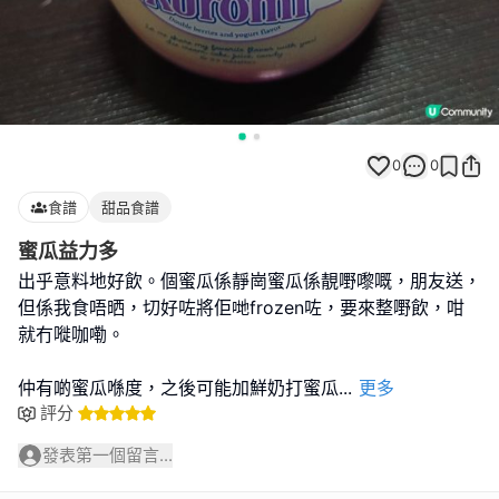
0
0
食譜
甜品食譜
蜜瓜益力多
出乎意料地好飲。個蜜瓜係靜崗蜜瓜係靚嘢嚟嘅，朋友送，
但係我食唔晒，切好咗將佢哋frozen咗，要來整嘢飲，咁
就冇嘥咖嘞。
仲有啲蜜瓜喺度，之後可能加鮮奶打蜜瓜
...
更多
評分
發表第一個留言...