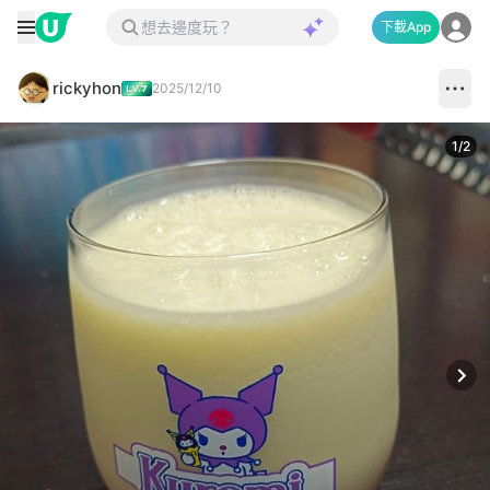
下載App
rickyhon
2025/12/10
1
/
2
Next