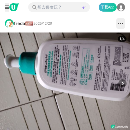
下載App
freda
2025/12/29
1
/
4
Next