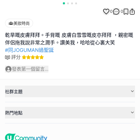
0
0
美妝時尚
乾旱嘅皮膚拜拜。手背嘅 皮膚白雪雪嘅皮亦拜拜 ，親密嘅
#同JOGUMAN過聖誕
評分
發表第一個留言...
社群主題
熱門地點