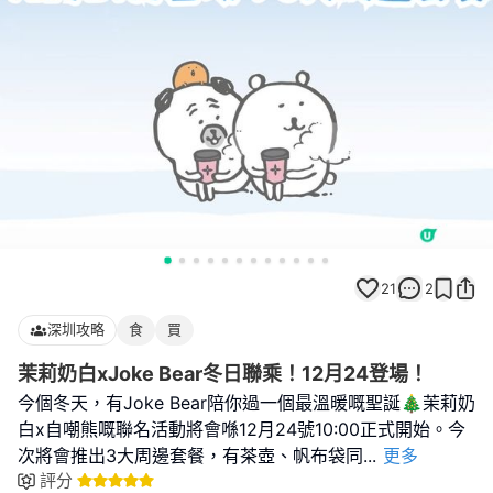
21
2
深圳攻略
食
買
茉莉奶白xJoke Bear冬日聯乘！12月24登場！
今個冬天，有Joke Bear陪你過一個最溫暖嘅聖誕🎄茉莉奶
白x自嘲熊嘅聯名活動將會喺12月24號10:00正式開始。今
次將會推出3大周邊套餐，有茶壺、帆布袋同
...
更多
評分