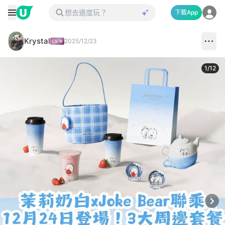
下載App
Krystal
2025/12/23
1
/
12
Next