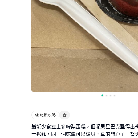
旅遊攻略
食
最近少食左士多啤梨蛋糕，但呢果星巴克整得出
士撈麵，同一個蛇羹可以暖身，真的開心了一整