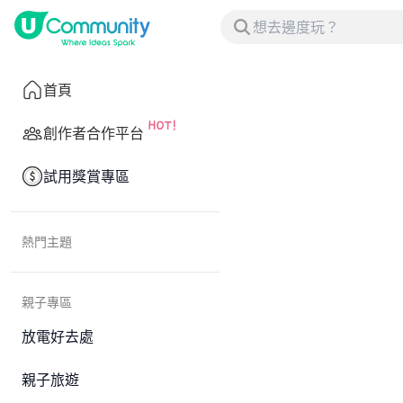
首頁
創作者合作平台
試用獎賞專區
熱門主題
親子專區
放電好去處
親子旅遊