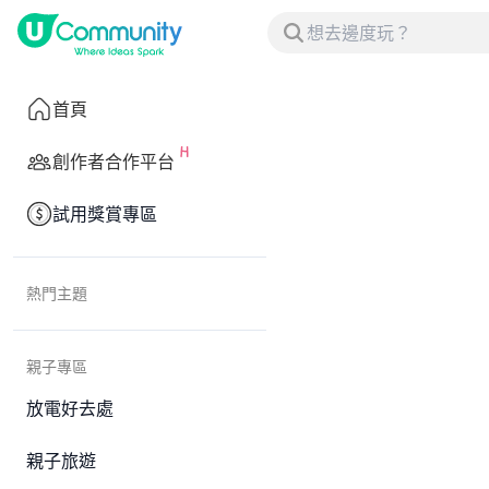
首頁
創作者合作平台
試用獎賞專區
熱門主題
親子專區
放電好去處
親子旅遊