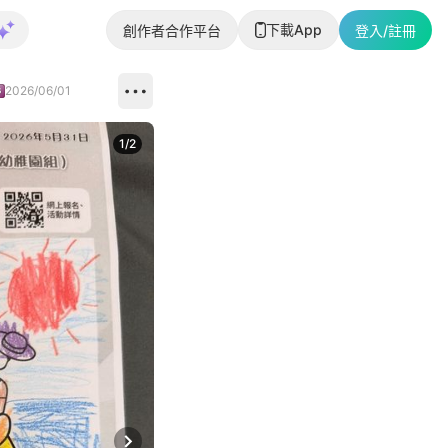
下載App
創作者合作平台
登入/註冊
2026/06/01
1
/
2
即睇更多社