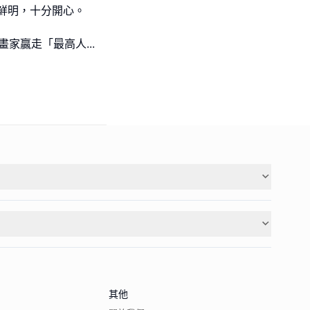
鮮明，十分開心。
l級小畫家贏走「最高人
...
其他