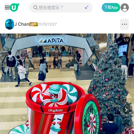
下載App
J Chan
2025/12/27
1
/
2
Next