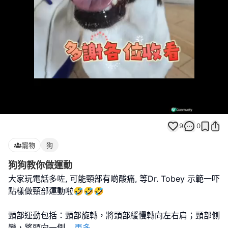
Loaded
:
Unmute
100.00%
9
0
寵物
狗
狗狗教你做運動
大家玩電話多咗, 可能頸部有啲酸痛, 等Dr. Tobey 示範一吓
點樣做頸部運動啦🤣🤣🤣
頸部運動包括：頸部旋轉，將頭部緩慢轉向左右肩；頸部側
彎，將頭向一側
...
更多