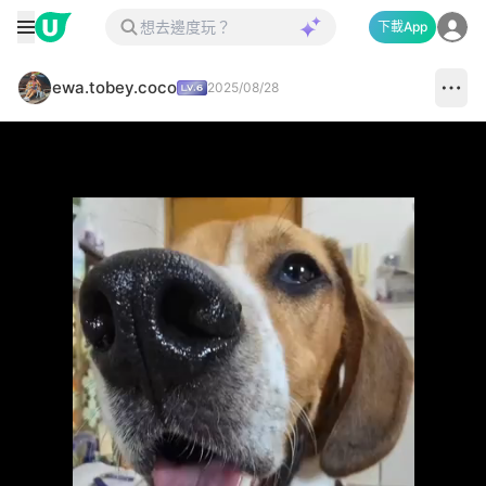
下載App
ewa.tobey.coco
2025/08/28