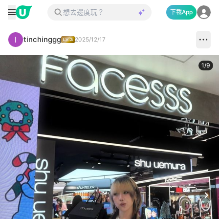
下載App
tinchinggg
2025/12/17
1
/
9
Next