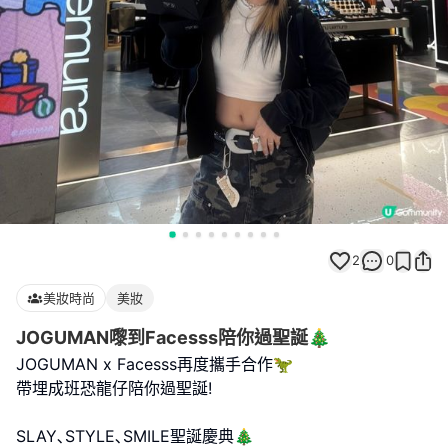
2
0
美妝時尚
美妝
JOGUMAN嚟到Facesss陪你過聖誕🎄
JOGUMAN x Facesss再度攜手合作🦖
帶埋成班恐龍仔陪你過聖誕!
SLAY､STYLE､SMILE聖誕慶典🎄