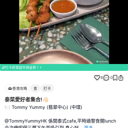
Loaded
:
Unmute
100.00%
打卡即賞超市現金券！
8
0
香港攻略
食
打卡
泰菜愛好者集合!👋🏻
🍽️ Tommy Yummy (翡翠中心) (中環)
@TommyYummyHK 係間泰式cafe,平時過黎食開lunch
今次俾呢個三層下午茶吸引到,真心好
...
更多