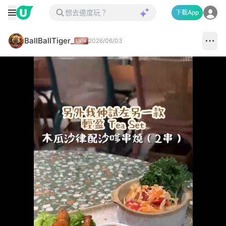
下載App
BallBallTiger_
2026/06/03