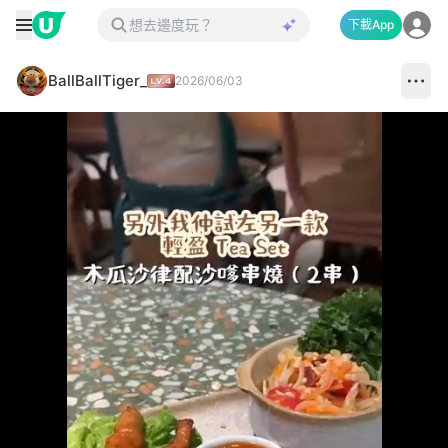
下載App
BallBallTiger_
2026/06/03