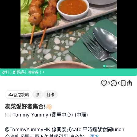
Loaded
:
Unmute
100.00%
打卡即賞超市現金券！
8
0
香港攻略
食
打卡
泰菜愛好者集合!👋🏻
🍽️ Tommy Yummy (翡翠中心) (中環)
@TommyYummyHK 係間泰式cafe,平時過黎食開lunch
今次俾呢個三層下午茶吸引到,真心好
...
更多