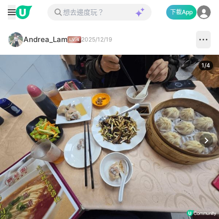
下載App
Andrea_Lam
2025/12/19
1
/
4
Next