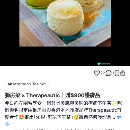
Loaded
:
Unmute
100.00%
22
1
Afternoon Tea Set
獅房菜 × Therapeautic｜贈$900護膚品
今日約左閨蜜享受一個兼具美感與美味的療癒下午茶✨呢
個聯名限定由獅房菜與香港本地護膚品牌Therapeautic首
度合作🤩推出｢沁悅･絮語下午茶｣🥳將自然修護理念
...
更
多