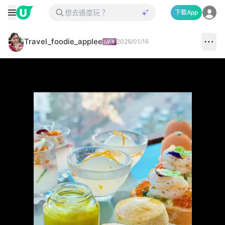
下載App
Travel_foodie_applee
2026/01/16