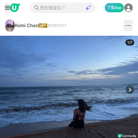
下載App
Komi Chan
2025/12/17
1
/
7
Next