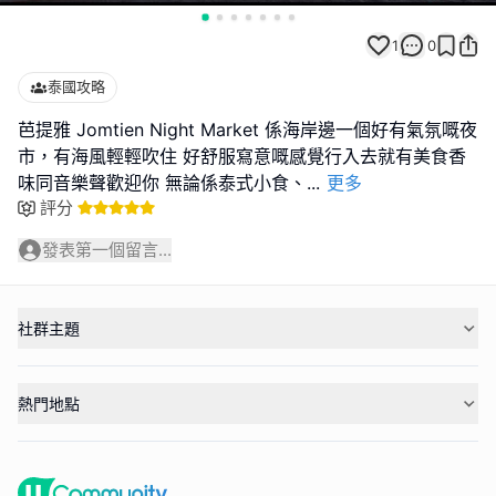
1
0
泰國攻略
芭提雅 Jomtien Night Market 係海岸邊一個好有氣氛嘅夜
市，有海風輕輕吹住 好舒服寫意嘅感覺行入去就有美食香
味同音樂聲歡迎你 無論係泰式小食、
...
更多
評分
發表第一個留言...
社群主題
熱門地點