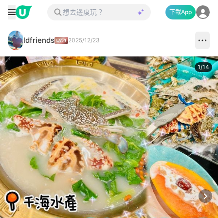
下載App
ldfriends
2025/12/23
1
/
14
Next