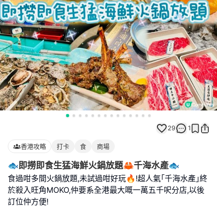
29
1
香港攻略
打卡
食
商場
🐟即撈即食生猛海鮮火鍋放題🦀千海水產🐟
食過咁多間火鍋放題,未試過咁好玩🔥!超人氣｢千海水產｣終
於殺入旺角MOKO,仲要系全港最大嘅一萬五千呎分店,以後
訂位仲方便!