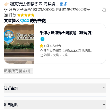
👉🏻 獨家玩法:即撈即煮,海鮮識
...
更多
旺角太子道西193號MOKO新世紀廣場6樓602號舖
評分
文章提及
的好去處
千海水產海鮮火鍋放題（旺角店）
5
5
人想去
旺角太子道西193號MOKO新世紀廣場6
樓602號舖
海鮮、火鍋、火鍋
顯示所有留言(
1
)...
社群主題
熱門地點