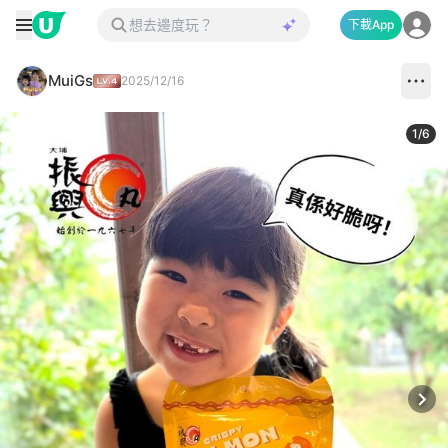
下載App
MuiGs
2025/12/16
1
/
6
Next