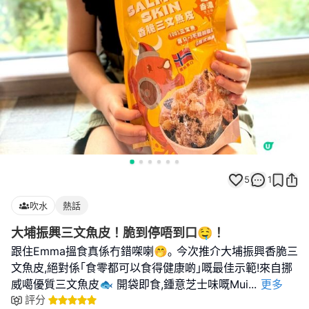
5
1
吹水
熱話
大埔振興三文魚皮！脆到停唔到口🤤！
跟住Emma搵食真係冇錯㗎喇🤭｡ 今次推介大埔振興香脆三
文魚皮,絕對係｢食零都可以食得健康啲｣嘅最佳示範!來自挪
威噶優質三文魚皮🐟 開袋即食,鍾意芝士味嘅Mui
...
更多
評分