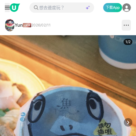
下載App
Yun
2026/02/11
1
/
2
Next