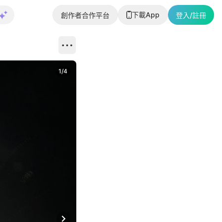
下載App
創作者合作平台
登入/註冊
1
/
4