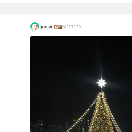
goosie
2025/12/29