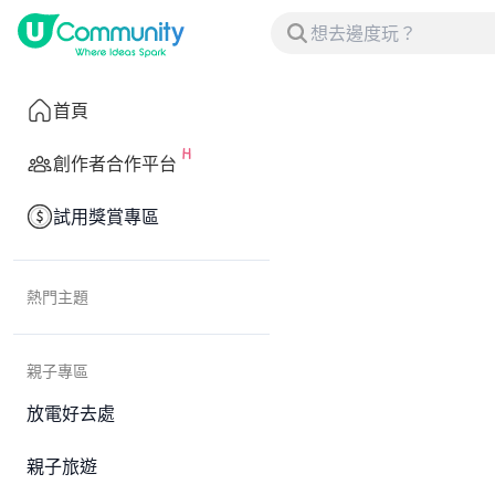
首頁
創作者合作平台
試用獎賞專區
熱門主題
親子專區
放電好去處
親子旅遊