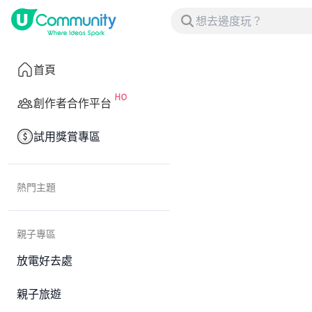
首頁
創作者合作平台
試用獎賞專區
熱門主題
親子專區
放電好去處
親子旅遊