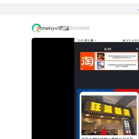
makiyo1
2024/08/29