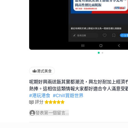
港式美食
呢期好興兩送飯其實都潮流，興左好耐加上經濟
#港玩港食
#Chill賞遊世界
評分
發表第一個留言...