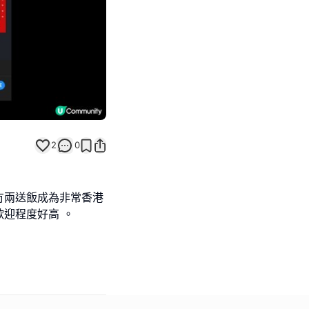
2
0
冇兩送飯成為非常香港