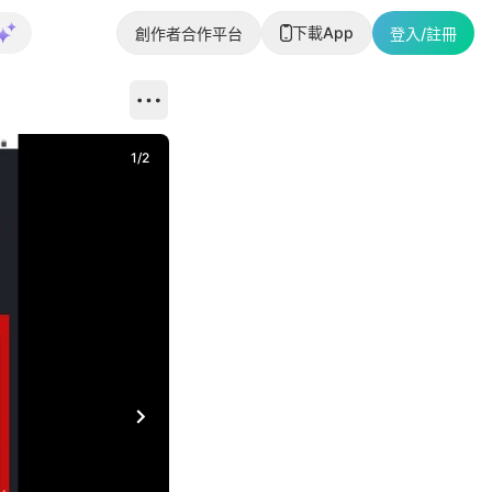
下載App
創作者合作平台
登入/註冊
1
/
2
即睇更多社
Next slide
返回帖文