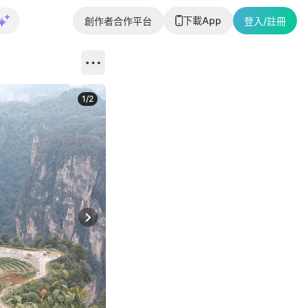
下載App
創作者合作平台
登入/註冊
1
/
2
即睇更多社
Next slide
返回帖文