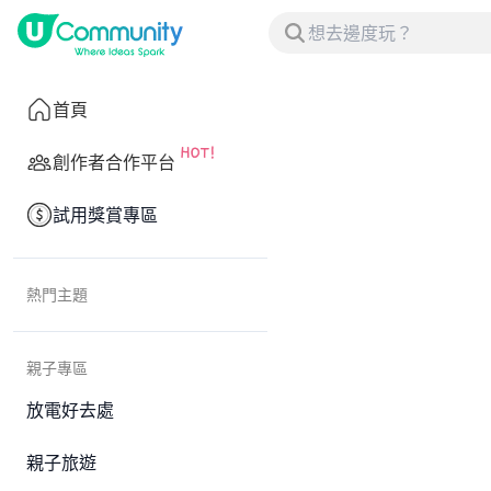
首頁
創作者合作平台
試用獎賞專區
熱門主題
親子專區
放電好去處
親子旅遊