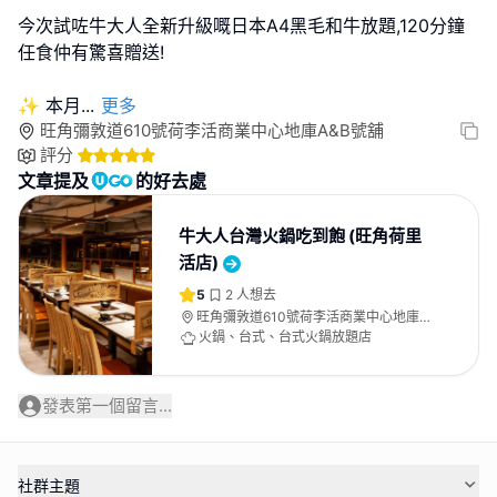
今次試咗牛大人全新升級嘅日本A4黑毛和牛放題,120分鐘
任食仲有驚喜贈送!
✨ 本月
...
更多
旺角彌敦道610號荷李活商業中心地庫A&B號舖
評分
文章提及
的好去處
牛大人台灣火鍋吃到飽 (旺角荷里
活店)
5
2
人想去
旺角彌敦道610號荷李活商業中心地庫
A&B號舖
火鍋、台式、台式火鍋放題店
發表第一個留言...
社群主題