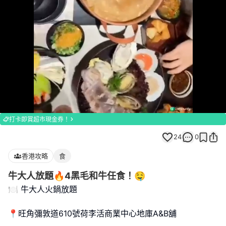
Loaded
:
Unmute
100.00%
打卡即賞超市現金券！
24
0
香港攻略
食
牛大人放題🔥4黑毛和牛任食！🤤
🍽️ 牛大人火鍋放題
📍旺角彌敦道610號荷李活商業中心地庫A&B舖