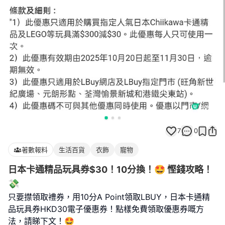
7
0
著數報料
生活百貨
衣飾
寵物
日本卡通精品玩具券$30！10分換！🤩 慳錢攻略！
💸
只要㩒領取禮券，用10分A Point領取LBUY，日本卡通精
品玩具券HKD30電子優惠券！點樣免費領取優惠券嘅方
法，請睇下文！🤩