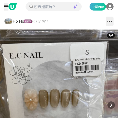
下載App
Ho Ho
2025/10/14
1
/
4
Next