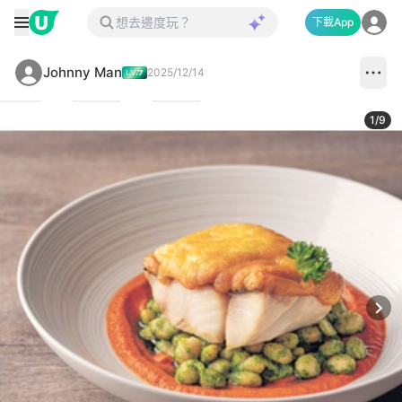
下載App
Johnny Man
2025/12/14
1
/
9
Next