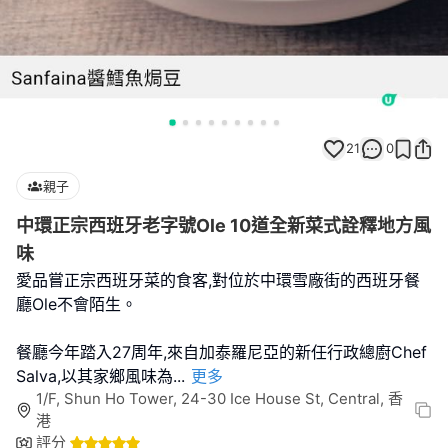
21
0
親子
中環正宗西班牙老字號Ole 10道全新菜式詮釋地方風
味
愛品嘗正宗西班牙菜的食客,對位於中環雪廠街的西班牙餐
廳Ole不會陌生。
餐廳今年踏入27周年,來自加泰羅尼亞的新任行政總廚Chef
Salva,以其家鄉風味為
...
更多
1/F, Shun Ho Tower, 24-30 Ice House St, Central, 香
港
評分