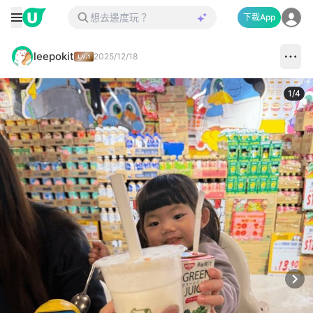
下載App
leepokit
2025/12/18
1
/
4
Next