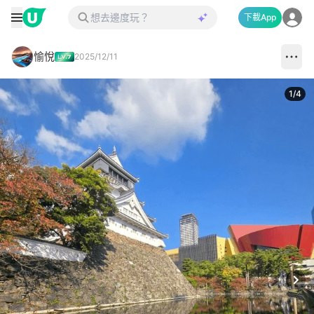
下載App
愉悅
2025/12/11
1
/
4
Next