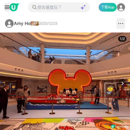
下載App
Amy Ho
2025/12/23
1
/
2
Next