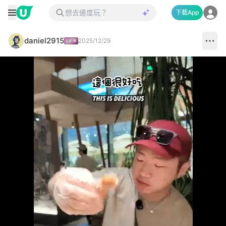
下載App
daniel2915
2025/12/29