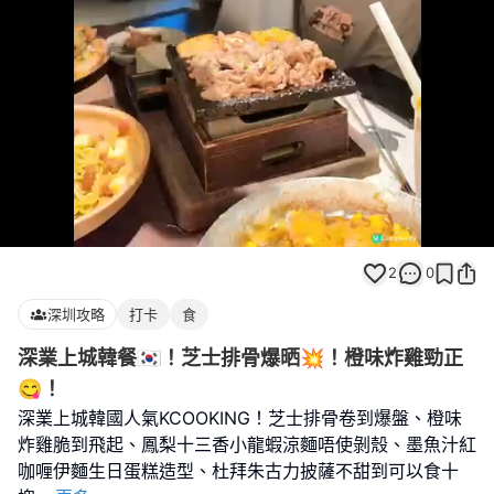
Loaded
:
Unmute
100.00%
2
0
深圳攻略
打卡
食
深業上城韓餐🇰🇷！芝士排骨爆晒💥！橙味炸雞勁正
😋！
深業上城韓國人氣KCOOKING！芝士排骨卷到爆盤、橙味
炸雞脆到飛起、鳳梨十三香小龍蝦涼麵唔使剝殼、墨魚汁紅
咖喱伊麵生日蛋糕造型、杜拜朱古力披薩不甜到可以食十