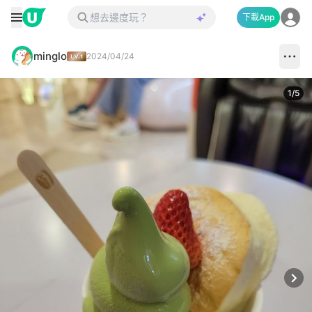
下載App
minglo
2024/04/24
1
/
5
Next