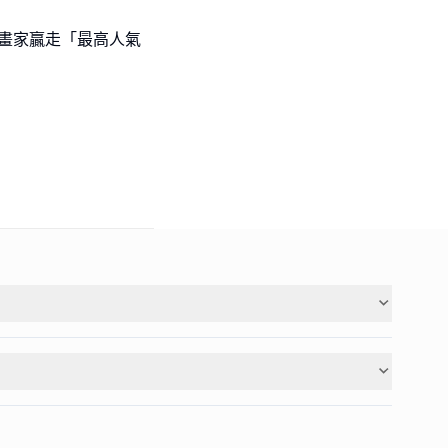
l級小畫家贏走「最高人氣