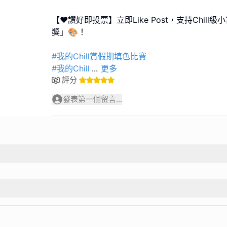
【❤️讚好即投票】立即Like Post，支持Chil
獎」🎨！
#我的Chill賞假期填色比賽
#我的Chill
...
更多
評分
發表第一個留言...