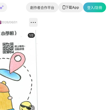
下載App
創作者合作平台
登入/註冊
2026/06/01
1
/
2
即睇更多社