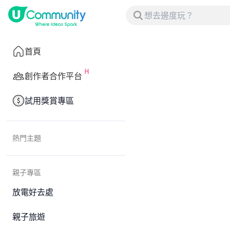
首頁
創作者合作平台
試用獎賞專區
熱門主題
親子專區
放電好去處
親子旅遊