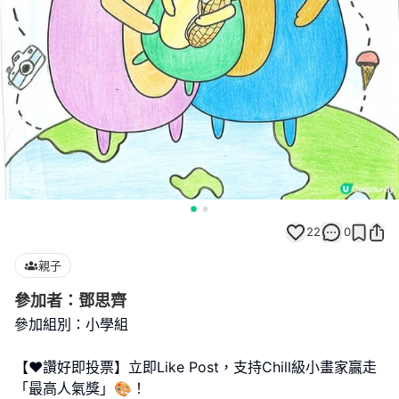
22
0
親子
參加者：鄧思齊
參加組別：小學組
【❤️讚好即投票】立即Like Post，支持Chill級小畫家贏走
「最高人氣獎」🎨！