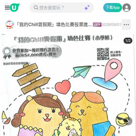
下載App
「我的Chill賞假期」填色比賽投票進行中✅
2026/06/01
1
/
2
Next