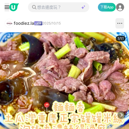
下載App
foodiez.la
2025/10/15
1
/
11
Next