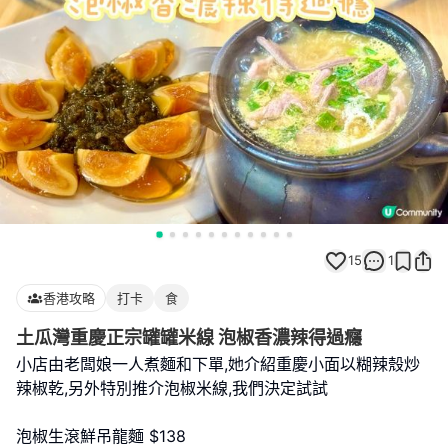
15
1
香港攻略
打卡
食
土瓜灣重慶正宗罐罐米線 泡椒香濃辣得過癮
小店由老闆娘一人煮麵和下單,她介紹重慶小面以糊辣殼炒
辣椒乾,另外特別推介泡椒米線,我們決定試試
泡椒生滾鮮吊龍麵 $138