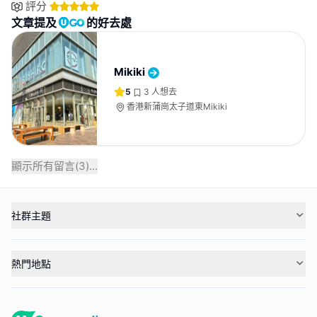
評分
文章提及
的好去處
Mikiki
5
3
人想去
香港新蒲崗太子道東Mikiki
顯示所有留言(
3
)...
社群主題
熱門地點