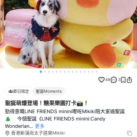
49
3
節日限定
聖誕Moments
聖誕萌爆登場！糖果樂園打卡📸！
勁得意嘅LINE FRIENDS minini嚟咗Mikiki陪大家過聖誕
🎄 今個聖誕《LINE FRIENDS minini:Candy
Wonderlan
...
更多
香港新蒲崗太子道東Mikiki