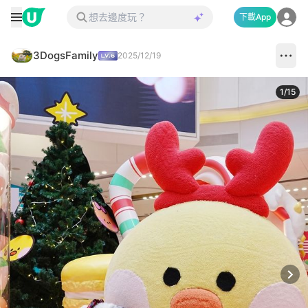
下載App
3DogsFamily
2025/12/19
1
/
15
Next