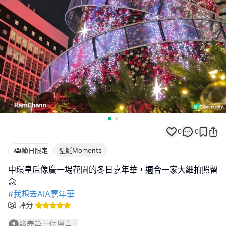
0
0
節日限定
聖誕Moments
中環皇后像廣一埸花園的冬日嘉年華，適合一家大細拍照留
#我想去AIA嘉年華
評分
發表第一個留言...