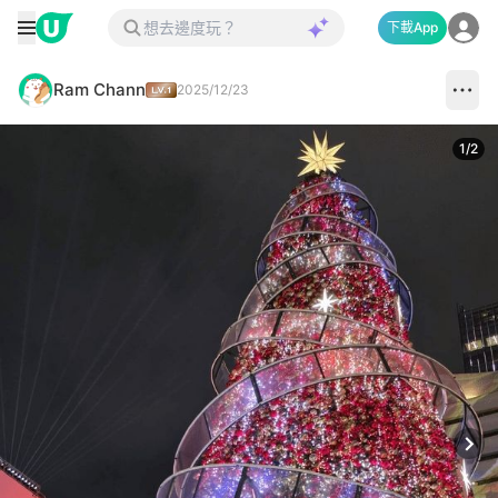
下載App
Ram Chann
2025/12/23
1
/
2
Next