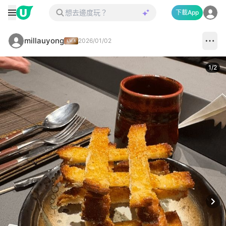
下載App
millauyong
2026/01/02
1
/
2
Next