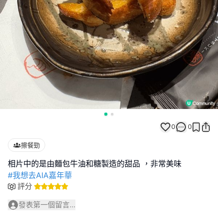
0
0
擦餐勁
#我想去AIA嘉年華
評分
發表第一個留言...